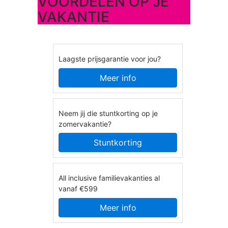
VOORDELEN OP JE
VAKANTIE
Laagste prijsgarantie voor jou?
Meer info
Neem jij die stuntkorting op je
zomervakantie?
Stuntkorting
All inclusive familievakanties al
vanaf €599
Meer info